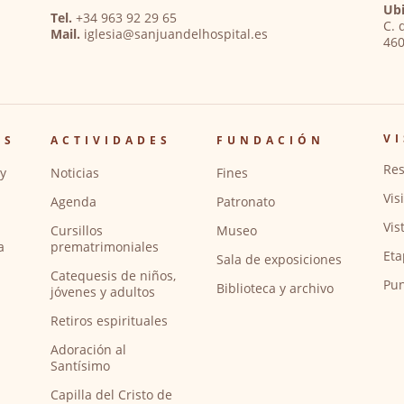
Ubi
Tel.
+34 963 92 29 65
C. 
Mail.
iglesia@sanjuandelhospital.es
460
VI
OS
ACTIVIDADES
FUNDACIÓN
Res
y
Noticias
Fines
Vis
Agenda
Patronato
Vis
Cursillos
Museo
a
prematrimoniales
Eta
Sala de exposiciones
Catequesis de niños,
Pun
Biblioteca y archivo
jóvenes y adultos
Retiros espirituales
Adoración al
Santísimo
Capilla del Cristo de