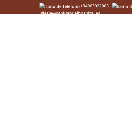
+34963922965
iglesia@sanjuandelhospital.es