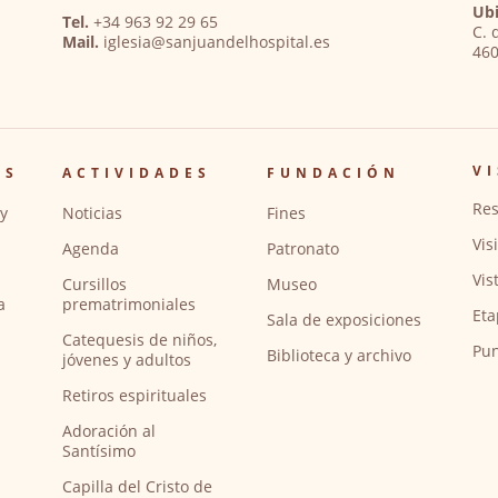
Ubi
Tel.
+34 963 92 29 65
C. 
Mail.
iglesia@sanjuandelhospital.es
460
VI
OS
ACTIVIDADES
FUNDACIÓN
Res
y
Noticias
Fines
Vis
Agenda
Patronato
Vis
Cursillos
Museo
a
prematrimoniales
Eta
Sala de exposiciones
Catequesis de niños,
Pun
Biblioteca y archivo
jóvenes y adultos
Retiros espirituales
Adoración al
Santísimo
Capilla del Cristo de