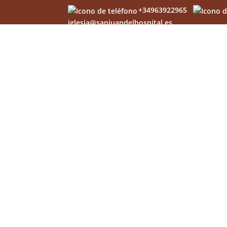
+34963922965
iglesia@sanjuandelhospital.es