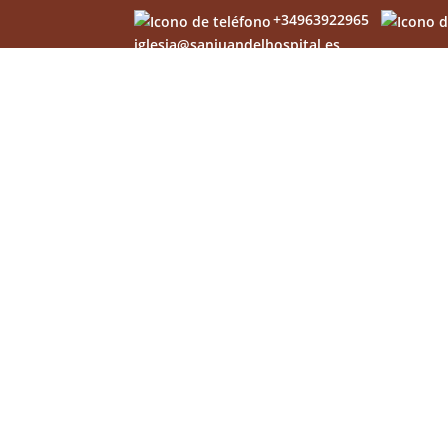
+34963922965
iglesia@sanjuandelhospital.es