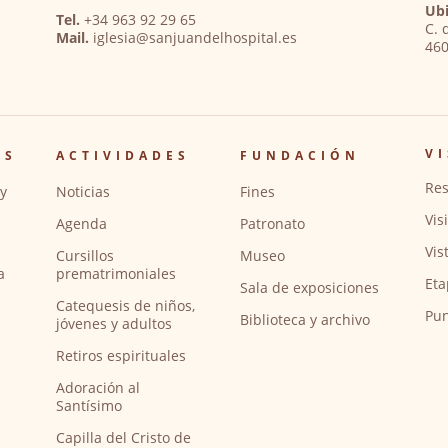
Ubi
Tel.
+34 963 92 29 65
C. 
Mail.
iglesia@sanjuandelhospital.es
460
VI
OS
ACTIVIDADES
FUNDACIÓN
Res
y
Noticias
Fines
Vis
Agenda
Patronato
Vis
Cursillos
Museo
a
prematrimoniales
Eta
Sala de exposiciones
Catequesis de niños,
Pun
Biblioteca y archivo
jóvenes y adultos
Retiros espirituales
Adoración al
Santísimo
Capilla del Cristo de