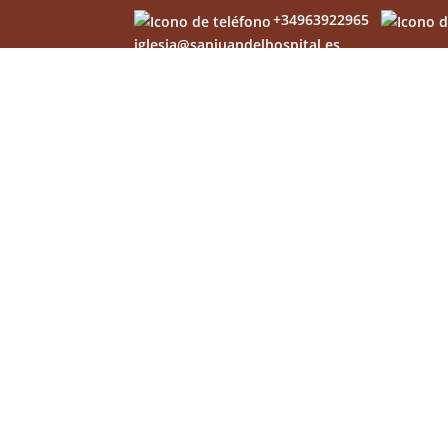
+34963922965
iglesia@sanjuandelhospital.es