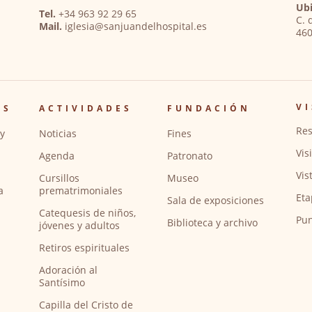
Ubi
Tel.
+34 963 92 29 65
C. 
Mail.
iglesia@sanjuandelhospital.es
460
VI
OS
ACTIVIDADES
FUNDACIÓN
Res
y
Noticias
Fines
Vis
Agenda
Patronato
Vis
Cursillos
Museo
a
prematrimoniales
Eta
Sala de exposiciones
Catequesis de niños,
Pun
Biblioteca y archivo
jóvenes y adultos
Retiros espirituales
Adoración al
Santísimo
Capilla del Cristo de