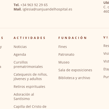
Ubi
Tel.
+34 963 92 29 65
C. 
Mail.
iglesia@sanjuandelhospital.es
460
VI
OS
ACTIVIDADES
FUNDACIÓN
Res
y
Noticias
Fines
Vis
Agenda
Patronato
Vis
Cursillos
Museo
a
prematrimoniales
Eta
Sala de exposiciones
Catequesis de niños,
Pun
Biblioteca y archivo
jóvenes y adultos
Retiros espirituales
Adoración al
Santísimo
Capilla del Cristo de