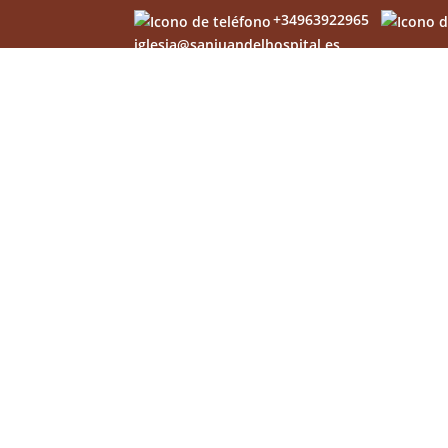
+34963922965
iglesia@sanjuandelhospital.es