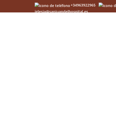
+34963922965
iglesia@sanjuandelhospital.es