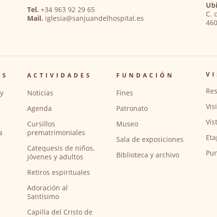
Ubi
Tel.
+34 963 92 29 65
C. 
Mail.
iglesia@sanjuandelhospital.es
460
VI
OS
ACTIVIDADES
FUNDACIÓN
Res
y
Noticias
Fines
Vis
Agenda
Patronato
Vis
Cursillos
Museo
a
prematrimoniales
Eta
Sala de exposiciones
Catequesis de niños,
Pun
Biblioteca y archivo
jóvenes y adultos
Retiros espirituales
Adoración al
Santísimo
Capilla del Cristo de