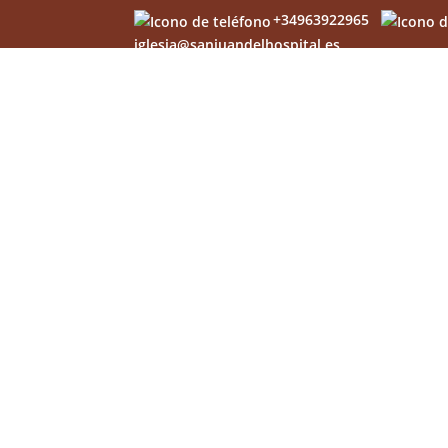
+34963922965
iglesia@sanjuandelhospital.es