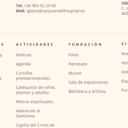
Ubi
Tel.
+34 963 92 29 65
C. 
Mail.
iglesia@sanjuandelhospital.es
460
VI
OS
ACTIVIDADES
FUNDACIÓN
Res
y
Noticias
Fines
Vis
Agenda
Patronato
Vis
Cursillos
Museo
a
prematrimoniales
Eta
Sala de exposiciones
Catequesis de niños,
Pun
Biblioteca y archivo
jóvenes y adultos
Retiros espirituales
Adoración al
Santísimo
Capilla del Cristo de