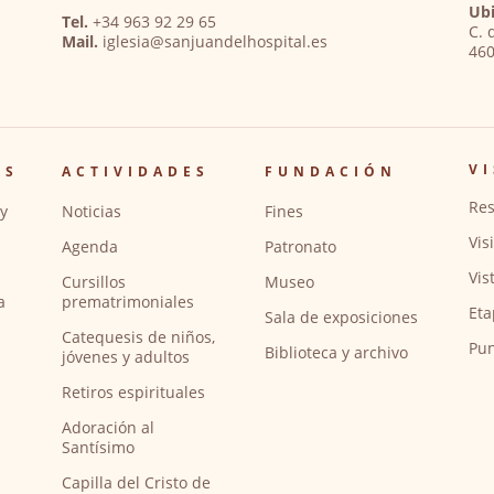
Ubi
Tel.
+34 963 92 29 65
C. 
Mail.
iglesia@sanjuandelhospital.es
460
VI
OS
ACTIVIDADES
FUNDACIÓN
Res
y
Noticias
Fines
Vis
Agenda
Patronato
Vis
Cursillos
Museo
a
prematrimoniales
Eta
Sala de exposiciones
Catequesis de niños,
Pun
Biblioteca y archivo
jóvenes y adultos
Retiros espirituales
Adoración al
Santísimo
Capilla del Cristo de