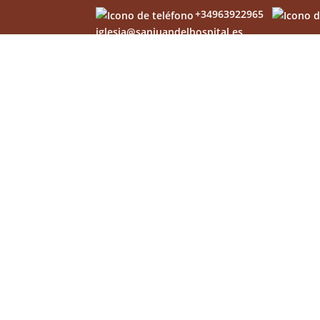
+34963922965
iglesia@sanjuandelhospital.es