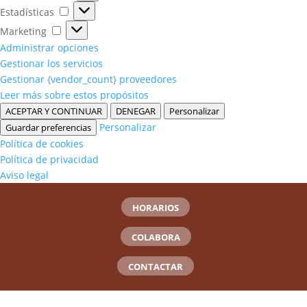
Estadísticas
Estadísticas
Marketing
Marketing
Administrar opciones
Gestionar los servicios
Gestionar {vendor_count} proveedores
Leer más sobre estos propósitos
ACEPTAR Y CONTINUAR
DENEGAR
Personalizar
Personalizar
Guardar preferencias
Política de cookies
Política de privacidad
Aviso legal
HORARIOS
COLABORA
CONTACTAR