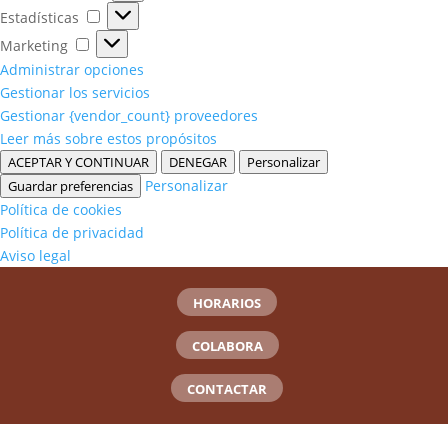
Estadísticas
Estadísticas
Marketing
Marketing
Administrar opciones
Gestionar los servicios
Gestionar {vendor_count} proveedores
Leer más sobre estos propósitos
ACEPTAR Y CONTINUAR
DENEGAR
Personalizar
Personalizar
Guardar preferencias
Política de cookies
Política de privacidad
Aviso legal
HORARIOS
COLABORA
CONTACTAR