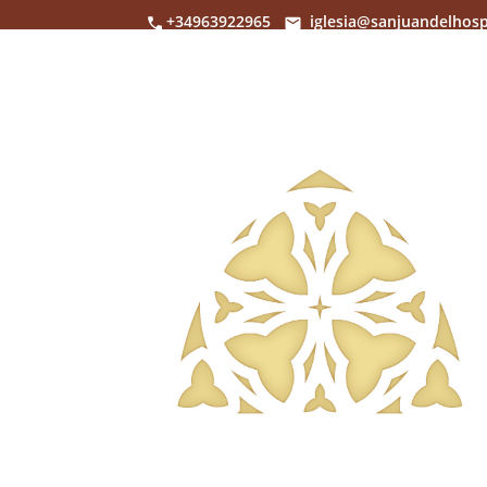
+34963922965
iglesia@sanjuandelhosp