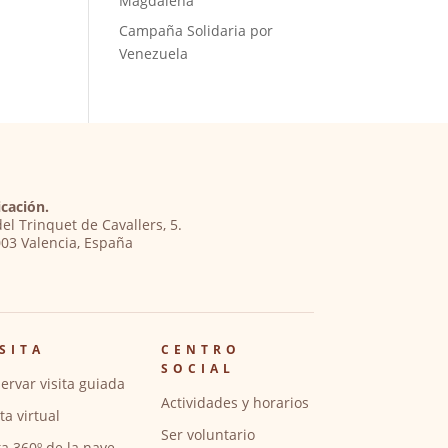
Magdalena
Campaña Solidaria por
Venezuela
cación.
del Trinquet de Cavallers, 5.
03 Valencia, España
SITA
CENTRO
SOCIAL
ervar visita guiada
Actividades y horarios
ita virtual
Ser voluntario
ta 360º de la nave