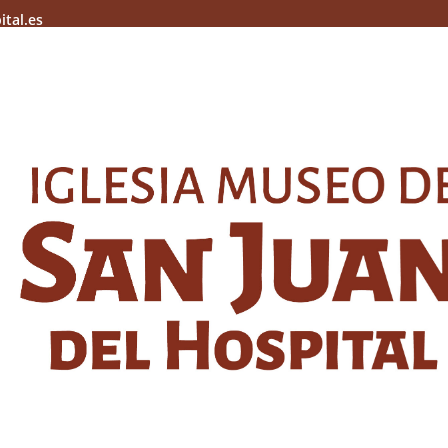
ital.es