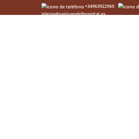
+34963922965
iglesia@sanjuandelhospital.es