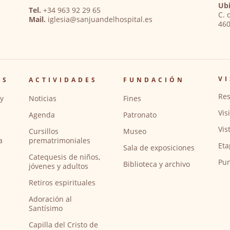
Ubi
Tel.
+34 963 92 29 65
C. 
Mail.
iglesia@sanjuandelhospital.es
460
VI
OS
ACTIVIDADES
FUNDACIÓN
Res
y
Noticias
Fines
Vis
Agenda
Patronato
Vis
Cursillos
Museo
a
prematrimoniales
Eta
Sala de exposiciones
Catequesis de niños,
Pun
Biblioteca y archivo
jóvenes y adultos
Retiros espirituales
Adoración al
Santísimo
Capilla del Cristo de