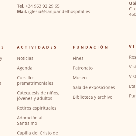
Ubi
Tel.
+34 963 92 29 65
C. 
Mail.
iglesia@sanjuandelhospital.es
460
VI
OS
ACTIVIDADES
FUNDACIÓN
Res
y
Noticias
Fines
Vis
Agenda
Patronato
Vis
Cursillos
Museo
a
prematrimoniales
Eta
Sala de exposiciones
Catequesis de niños,
Pun
Biblioteca y archivo
jóvenes y adultos
Retiros espirituales
Adoración al
Santísimo
Capilla del Cristo de