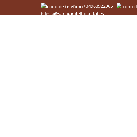
+34963922965
iglesia@sanjuandelhospital.es