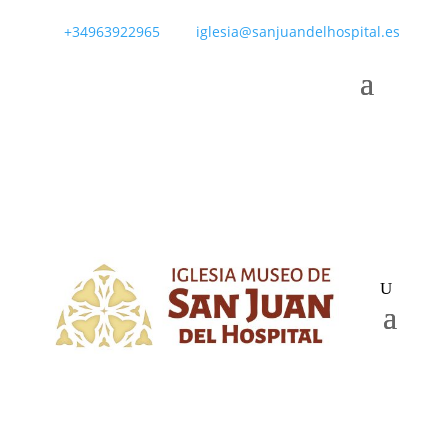
+34963922965
iglesia@sanjuandelhospital.es