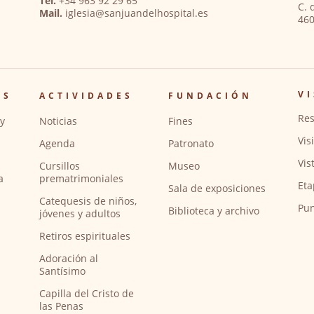
Tel.
+34 963 92 29 65
C. 
Mail.
iglesia@sanjuandelhospital.es
460
VI
OS
ACTIVIDADES
FUNDACIÓN
Res
y
Noticias
Fines
Vis
Agenda
Patronato
Vis
Cursillos
Museo
a
prematrimoniales
Eta
Sala de exposiciones
Catequesis de niños,
Pun
Biblioteca y archivo
jóvenes y adultos
Retiros espirituales
Adoración al
Santísimo
Capilla del Cristo de
las Penas