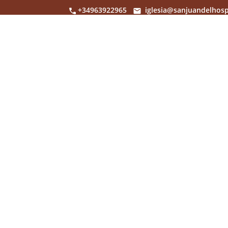
+34963922965
iglesia@sanjuandelhosp