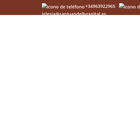
+34963922965
iglesia@sanjuandelhospital.es