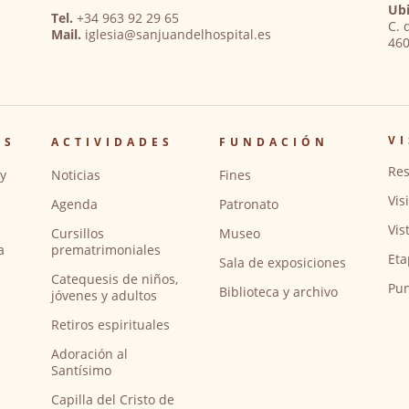
Ubi
Tel.
+34 963 92 29 65
C. 
Mail.
iglesia@sanjuandelhospital.es
460
VI
OS
ACTIVIDADES
FUNDACIÓN
Res
y
Noticias
Fines
Vis
Agenda
Patronato
Vis
Cursillos
Museo
a
prematrimoniales
Eta
Sala de exposiciones
Catequesis de niños,
Pun
Biblioteca y archivo
jóvenes y adultos
Retiros espirituales
Adoración al
Santísimo
Capilla del Cristo de