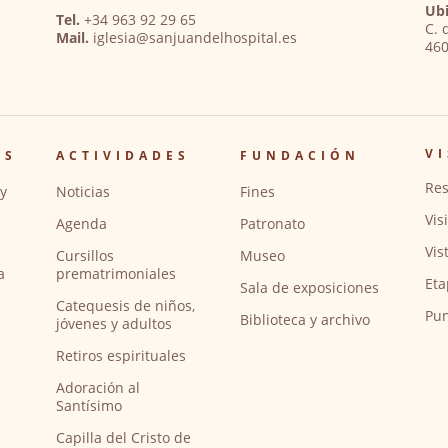
Ubi
Tel.
+34 963 92 29 65
C. 
Mail.
iglesia@sanjuandelhospital.es
460
VI
OS
ACTIVIDADES
FUNDACIÓN
Res
y
Noticias
Fines
Vis
Agenda
Patronato
Vis
Cursillos
Museo
a
prematrimoniales
Eta
Sala de exposiciones
Catequesis de niños,
Pun
Biblioteca y archivo
jóvenes y adultos
Retiros espirituales
Adoración al
Santísimo
Capilla del Cristo de