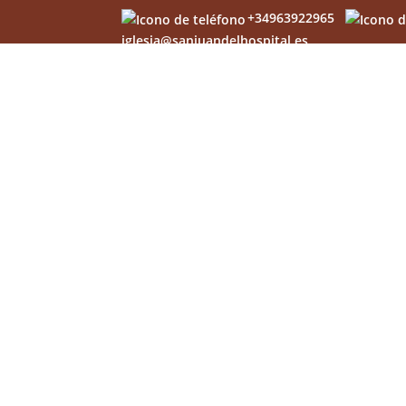
+34963922965
iglesia@sanjuandelhospital.es