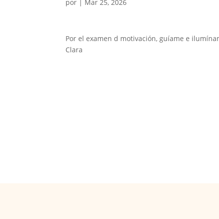
por
|
Mar 25, 2026
Por el examen d motivación, guíame e ilumínam
Clara