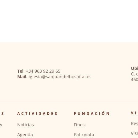
Ubi
Tel.
+34 963 92 29 65
C. 
Mail.
iglesia@sanjuandelhospital.es
460
VI
OS
ACTIVIDADES
FUNDACIÓN
Res
y
Noticias
Fines
Vis
Agenda
Patronato