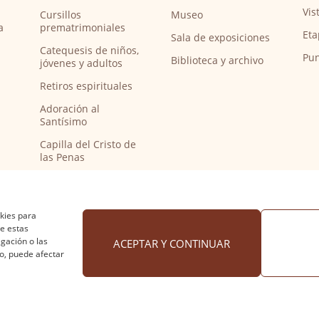
Vis
Cursillos
Museo
a
prematrimoniales
Eta
Sala de exposiciones
Catequesis de niños,
Pun
Biblioteca y archivo
jóvenes y adultos
Retiros espirituales
Adoración al
Santísimo
Capilla del Cristo de
las Penas
Capilla de música
Bendición de
peregrinos del
okies para
Camino de Santiago
de estas
gación o las
ACEPTAR Y CONTINUAR
to, puede afectar
 cookies
·
Accesibilidad
Diseño web Nuntium Comunic