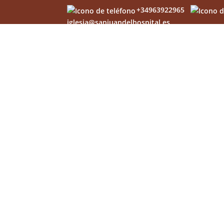
+34963922965
iglesia@sanjuandelhospital.es