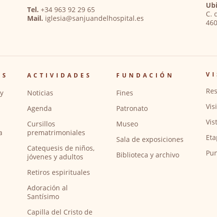
Ubi
Tel.
+34 963 92 29 65
C. 
Mail.
iglesia@sanjuandelhospital.es
460
VI
OS
ACTIVIDADES
FUNDACIÓN
Res
y
Noticias
Fines
Vis
Agenda
Patronato
Vis
Cursillos
Museo
a
prematrimoniales
Eta
Sala de exposiciones
Catequesis de niños,
Pun
Biblioteca y archivo
jóvenes y adultos
Retiros espirituales
Adoración al
Santísimo
Capilla del Cristo de