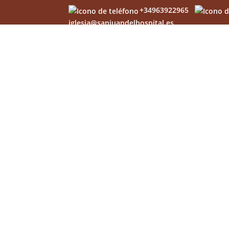
+34963922965
iglesia@sanjuandelhospital.es