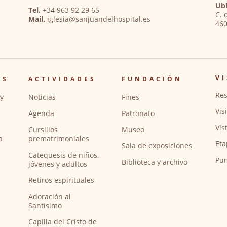
Ubi
Tel.
+34 963 92 29 65
C. 
Mail.
iglesia@sanjuandelhospital.es
460
VI
OS
ACTIVIDADES
FUNDACIÓN
Res
y
Noticias
Fines
Vis
Agenda
Patronato
Vis
Cursillos
Museo
a
prematrimoniales
Eta
Sala de exposiciones
Catequesis de niños,
Pun
Biblioteca y archivo
jóvenes y adultos
Retiros espirituales
Adoración al
Santísimo
Capilla del Cristo de