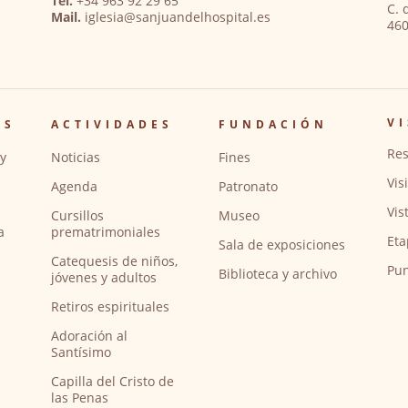
Tel.
+34 963 92 29 65
C. 
Mail.
iglesia@sanjuandelhospital.es
460
VI
OS
ACTIVIDADES
FUNDACIÓN
Res
y
Noticias
Fines
Vis
Agenda
Patronato
Vis
Cursillos
Museo
a
prematrimoniales
Eta
Sala de exposiciones
Catequesis de niños,
Pun
Biblioteca y archivo
jóvenes y adultos
Retiros espirituales
Adoración al
Santísimo
Capilla del Cristo de
las Penas