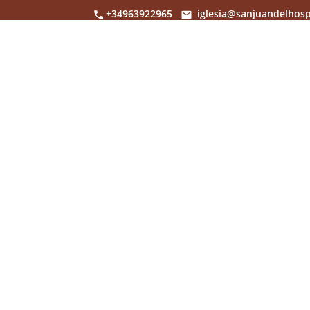
+34963922965
iglesia@sanjuandelhosp