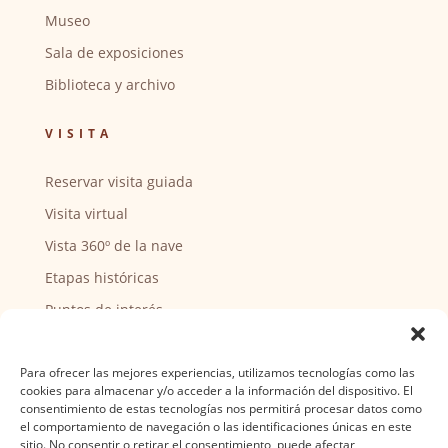
Museo
Sala de exposiciones
Biblioteca y archivo
VISITA
Reservar visita guiada
Visita virtual
Vista 360º de la nave
Etapas históricas
Puntos de interés
CENTRO SOCIAL
Para ofrecer las mejores experiencias, utilizamos tecnologías como las
cookies para almacenar y/o acceder a la información del dispositivo. El
Actividades y horarios
consentimiento de estas tecnologías nos permitirá procesar datos como
el comportamiento de navegación o las identificaciones únicas en este
Ser voluntario
sitio. No consentir o retirar el consentimiento, puede afectar