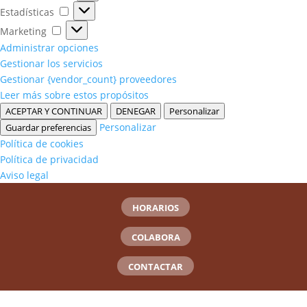
Estadísticas
Estadísticas
Marketing
Marketing
Administrar opciones
Gestionar los servicios
Gestionar {vendor_count} proveedores
Leer más sobre estos propósitos
ACEPTAR Y CONTINUAR
DENEGAR
Personalizar
Personalizar
Guardar preferencias
Política de cookies
Política de privacidad
Aviso legal
HORARIOS
COLABORA
CONTACTAR