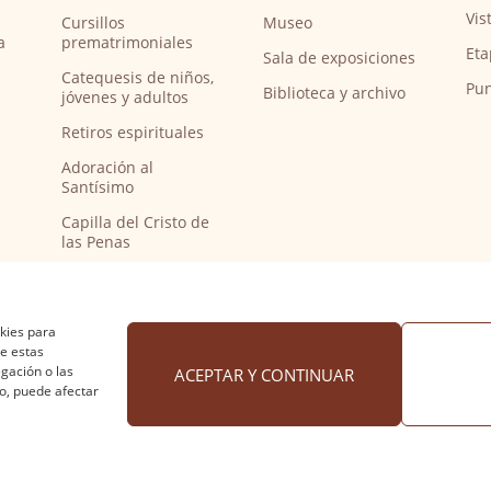
Vis
Cursillos
Museo
a
prematrimoniales
Eta
Sala de exposiciones
Catequesis de niños,
Pun
Biblioteca y archivo
jóvenes y adultos
Retiros espirituales
Adoración al
Santísimo
Capilla del Cristo de
las Penas
Capilla de música
Bendición de
peregrinos del
okies para
Camino de Santiago
de estas
gación o las
ACEPTAR Y CONTINUAR
to, puede afectar
 cookies
·
Accesibilidad
Diseño web Nuntium Comunic