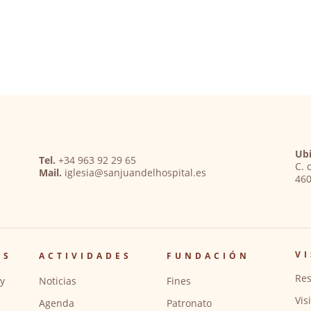
Ubi
Tel.
+34 963 92 29 65
C. 
Mail.
iglesia@sanjuandelhospital.es
460
VI
OS
ACTIVIDADES
FUNDACIÓN
Res
y
Noticias
Fines
Vis
Agenda
Patronato