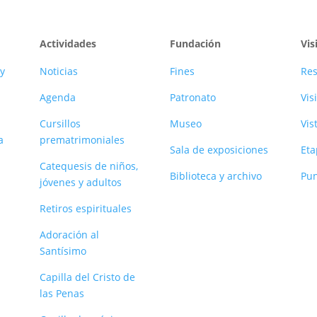
Actividades
Fundación
Vis
y
Noticias
Fines
Res
Agenda
Patronato
Vis
Cursillos
Museo
Vis
a
prematrimoniales
Sala de exposiciones
Eta
Catequesis de niños,
Biblioteca y archivo
Pun
jóvenes y adultos
Retiros espirituales
Adoración al
Santísimo
Capilla del Cristo de
las Penas