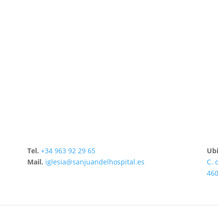
Tel.
+34 963 92 29 65
Ubi
Mail.
iglesia@sanjuandelhospital.es
C. 
460