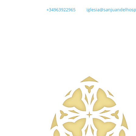
+34963922965
iglesia@sanjuandelhospi