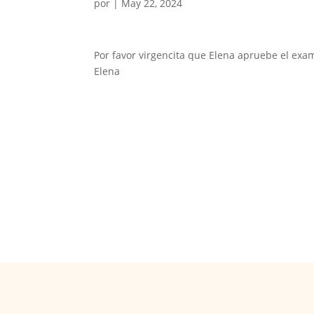
por
|
May 22, 2024
Por favor virgencita que Elena apruebe el ex
Elena