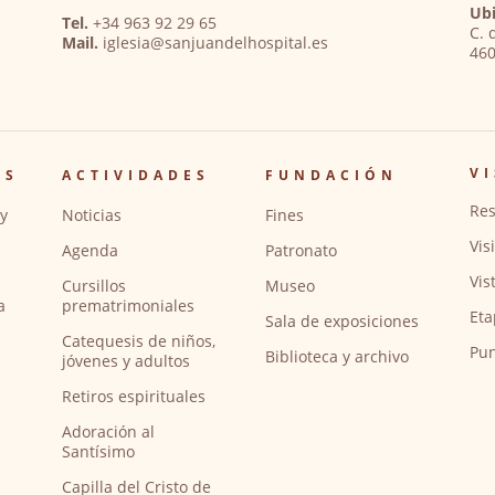
Ubi
Tel.
+34 963 92 29 65
C. 
Mail.
iglesia@sanjuandelhospital.es
460
VI
OS
ACTIVIDADES
FUNDACIÓN
Res
y
Noticias
Fines
Vis
Agenda
Patronato
Vis
Cursillos
Museo
a
prematrimoniales
Eta
Sala de exposiciones
Catequesis de niños,
Pun
Biblioteca y archivo
jóvenes y adultos
Retiros espirituales
Adoración al
Santísimo
Capilla del Cristo de