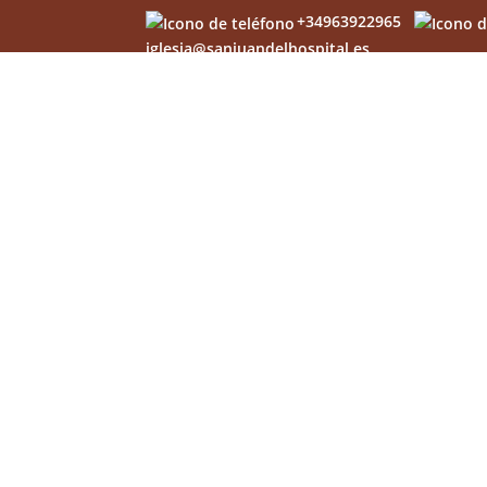
+34963922965
iglesia@sanjuandelhospital.es