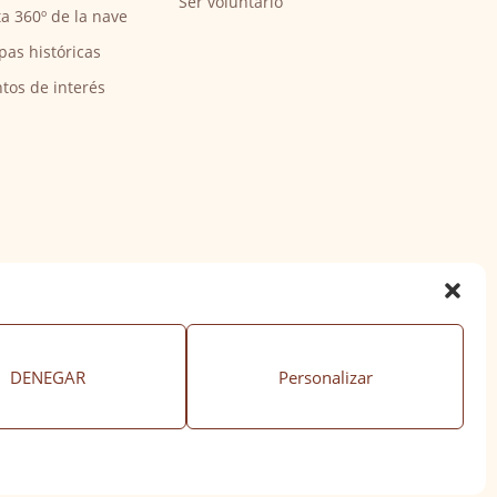
Ser voluntario
ta 360º de la nave
pas históricas
tos de interés
DENEGAR
Personalizar
ación