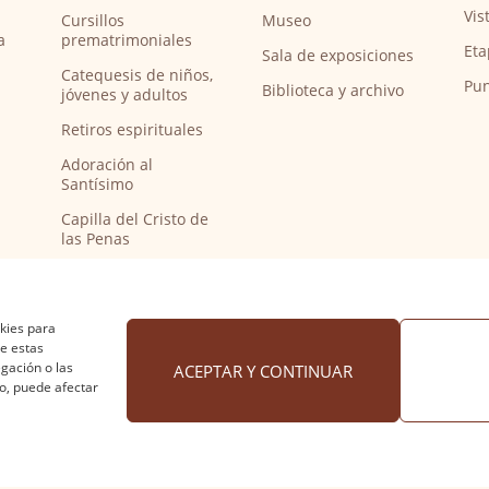
Vis
Cursillos
Museo
a
prematrimoniales
Eta
Sala de exposiciones
Catequesis de niños,
Pun
Biblioteca y archivo
jóvenes y adultos
Retiros espirituales
Adoración al
Santísimo
Capilla del Cristo de
las Penas
Capilla de música
Bendición de
peregrinos del
okies para
Camino de Santiago
de estas
gación o las
ACEPTAR Y CONTINUAR
to, puede afectar
 cookies
·
Accesibilidad
Diseño web Nuntium Comunic