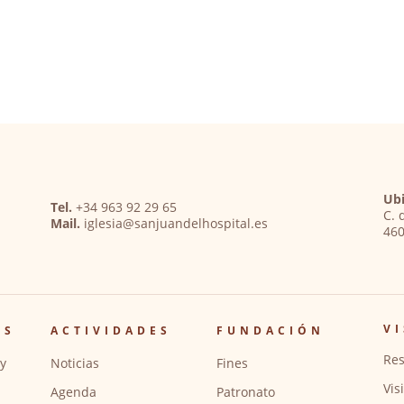
Ubi
Tel.
+34 963 92 29 65
C. 
Mail.
iglesia@sanjuandelhospital.es
460
VI
OS
ACTIVIDADES
FUNDACIÓN
Res
y
Noticias
Fines
Vis
Agenda
Patronato