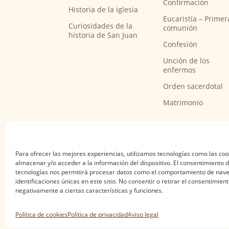
Confirmación
Historia de la iglesia
Eucaristía – Primer
Curiosidades de la
comunión
historia de San Juan
Confesión
Unción de los
enfermos
Orden sacerdotal
Matrimonio
Para ofrecer las mejores experiencias, utilizamos tecnologías como las co
almacenar y/o acceder a la información del dispositivo. El consentimiento 
tecnologías nos permitirá procesar datos como el comportamiento de nave
identificaciones únicas en este sitio. No consentir o retirar el consentimien
negativamente a ciertas características y funciones.
Aviso legal
·
Política de privacidad
·
Política de
Política de cookies
Política de privacidad
Aviso legal