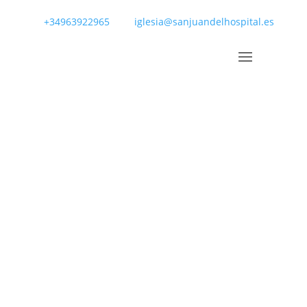
+34963922965
iglesia@sanjuandelhospital.es