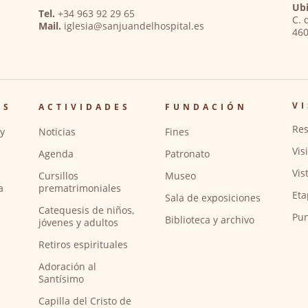
Ubi
Tel.
+34 963 92 29 65
C. 
Mail.
iglesia@sanjuandelhospital.es
460
VI
OS
ACTIVIDADES
FUNDACIÓN
Res
y
Noticias
Fines
Vis
Agenda
Patronato
Vis
Cursillos
Museo
a
prematrimoniales
Eta
Sala de exposiciones
Catequesis de niños,
Pun
Biblioteca y archivo
jóvenes y adultos
Retiros espirituales
Adoración al
Santísimo
Capilla del Cristo de