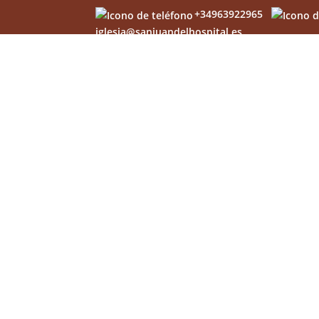
+34963922965
iglesia@sanjuandelhospital.es