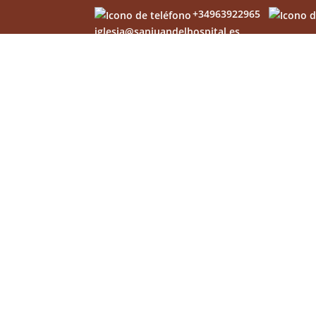
+34963922965
iglesia@sanjuandelhospital.es