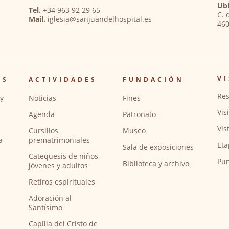
Ubi
Tel.
+34 963 92 29 65
C. 
Mail.
iglesia@sanjuandelhospital.es
460
VI
OS
ACTIVIDADES
FUNDACIÓN
Res
y
Noticias
Fines
Vis
Agenda
Patronato
Vis
Cursillos
Museo
a
prematrimoniales
Eta
Sala de exposiciones
Catequesis de niños,
Pun
Biblioteca y archivo
jóvenes y adultos
Retiros espirituales
Adoración al
Santísimo
Capilla del Cristo de