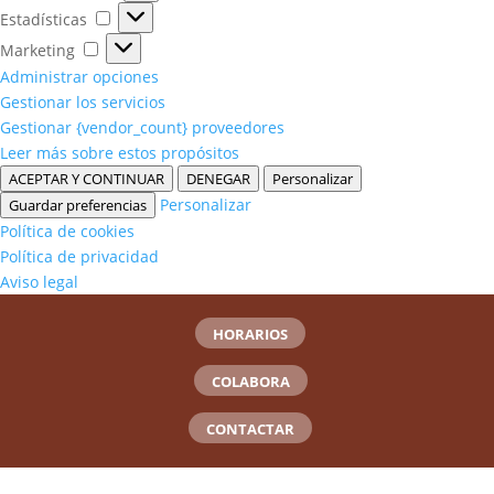
Estadísticas
Estadísticas
Marketing
Marketing
Administrar opciones
Gestionar los servicios
Gestionar {vendor_count} proveedores
Leer más sobre estos propósitos
ACEPTAR Y CONTINUAR
DENEGAR
Personalizar
Personalizar
Guardar preferencias
Política de cookies
Política de privacidad
Aviso legal
HORARIOS
COLABORA
CONTACTAR