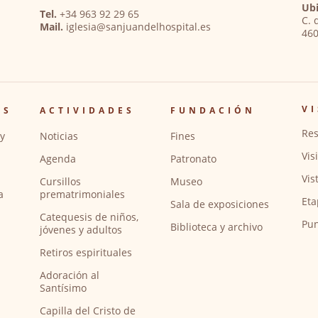
Ubi
Tel.
+34 963 92 29 65
C. 
Mail.
iglesia@sanjuandelhospital.es
460
VI
OS
ACTIVIDADES
FUNDACIÓN
Res
y
Noticias
Fines
Vis
Agenda
Patronato
Vis
Cursillos
Museo
a
prematrimoniales
Eta
Sala de exposiciones
Catequesis de niños,
Pun
Biblioteca y archivo
jóvenes y adultos
Retiros espirituales
Adoración al
Santísimo
Capilla del Cristo de