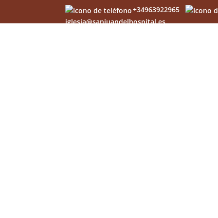
+34963922965
iglesia@sanjuandelhospital.es