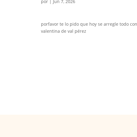
por
|
Jun 7, 2026
porfavor te lo pido que hoy se arregle todo co
valentina de val pérez