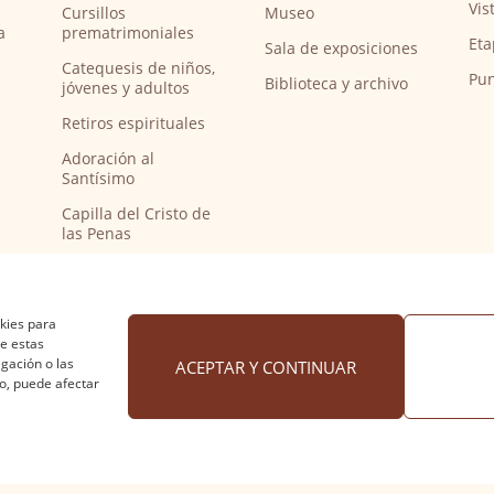
Vis
Cursillos
Museo
a
prematrimoniales
Eta
Sala de exposiciones
Catequesis de niños,
Pun
Biblioteca y archivo
jóvenes y adultos
Retiros espirituales
Adoración al
Santísimo
Capilla del Cristo de
las Penas
Capilla de música
Bendición de
peregrinos del
okies para
Camino de Santiago
de estas
gación o las
ACEPTAR Y CONTINUAR
to, puede afectar
 cookies
·
Accesibilidad
Diseño web Nuntium Comunic