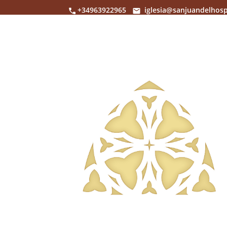
+34963922965
iglesia@sanjuandelhosp