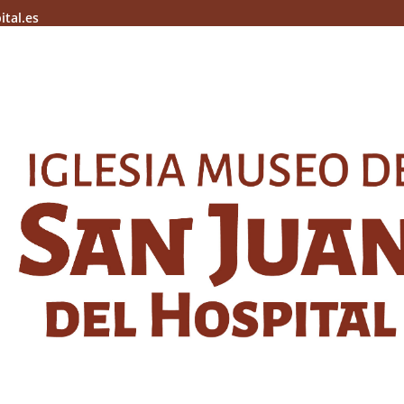
ital.es