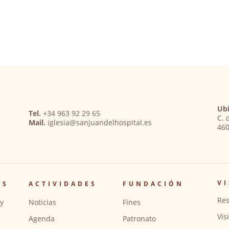
Ubi
Tel.
+34 963 92 29 65
C. 
Mail.
iglesia@sanjuandelhospital.es
460
VI
OS
ACTIVIDADES
FUNDACIÓN
Res
y
Noticias
Fines
Vis
Agenda
Patronato