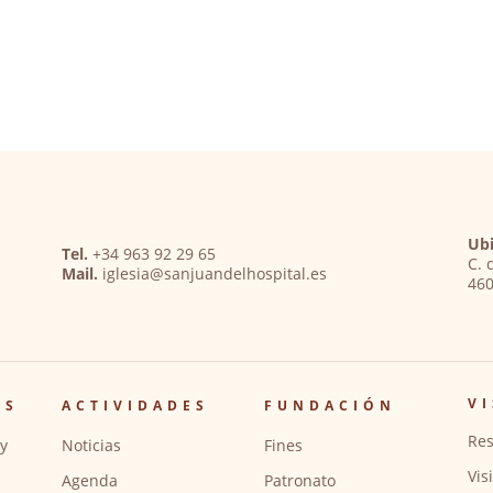
Ubi
Tel.
+34 963 92 29 65
C. 
Mail.
iglesia@sanjuandelhospital.es
460
VI
OS
ACTIVIDADES
FUNDACIÓN
Res
y
Noticias
Fines
Vis
Agenda
Patronato