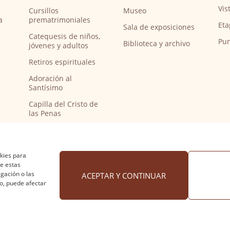
Vis
Cursillos
Museo
a
prematrimoniales
Eta
Sala de exposiciones
Catequesis de niños,
Pun
Biblioteca y archivo
jóvenes y adultos
Retiros espirituales
Adoración al
Santísimo
Capilla del Cristo de
las Penas
Capilla de música
Bendición de
peregrinos del
okies para
Camino de Santiago
de estas
gación o las
ACEPTAR Y CONTINUAR
to, puede afectar
 cookies
·
Accesibilidad
Diseño web Nuntium Comunic