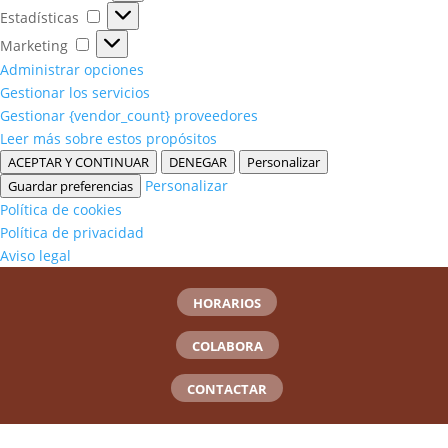
Estadísticas
Estadísticas
Marketing
Marketing
Administrar opciones
Gestionar los servicios
Gestionar {vendor_count} proveedores
Leer más sobre estos propósitos
ACEPTAR Y CONTINUAR
DENEGAR
Personalizar
Personalizar
Guardar preferencias
Política de cookies
Política de privacidad
Aviso legal
HORARIOS
COLABORA
CONTACTAR