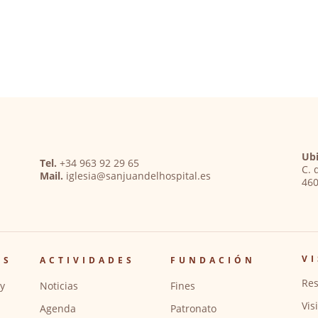
Ubi
Tel.
+34 963 92 29 65
C. 
Mail.
iglesia@sanjuandelhospital.es
460
VI
OS
ACTIVIDADES
FUNDACIÓN
Res
y
Noticias
Fines
Vis
Agenda
Patronato