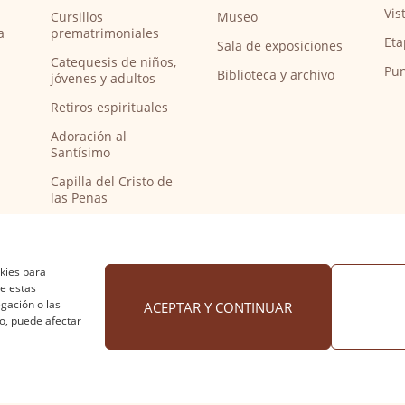
Vis
Cursillos
Museo
a
prematrimoniales
Eta
Sala de exposiciones
Catequesis de niños,
Pun
Biblioteca y archivo
jóvenes y adultos
Retiros espirituales
Adoración al
Santísimo
Capilla del Cristo de
las Penas
Capilla de música
Bendición de
peregrinos del
okies para
Camino de Santiago
de estas
gación o las
ACEPTAR Y CONTINUAR
to, puede afectar
 cookies
·
Accesibilidad
Diseño web Nuntium Comunic