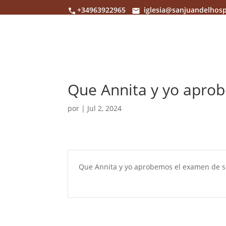
+34963922965
iglesia@sanjuandelhosp
Que Annita y yo apro
por
|
Jul 2, 2024
Que Annita y yo aprobemos el examen de s