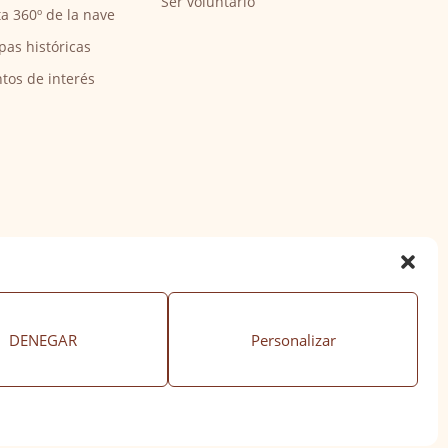
Ser voluntario
ta 360º de la nave
pas históricas
tos de interés
DENEGAR
Personalizar
ación