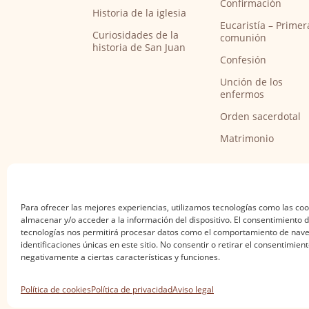
Confirmación
Historia de la iglesia
Eucaristía – Primer
Curiosidades de la
comunión
historia de San Juan
Confesión
Unción de los
enfermos
Orden sacerdotal
Matrimonio
Para ofrecer las mejores experiencias, utilizamos tecnologías como las co
almacenar y/o acceder a la información del dispositivo. El consentimiento 
tecnologías nos permitirá procesar datos como el comportamiento de nave
identificaciones únicas en este sitio. No consentir o retirar el consentimien
negativamente a ciertas características y funciones.
Aviso legal
·
Política de privacidad
·
Política de
Política de cookies
Política de privacidad
Aviso legal