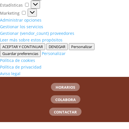
Estadísticas
Estadísticas
Marketing
Marketing
Administrar opciones
Gestionar los servicios
Gestionar {vendor_count} proveedores
Leer más sobre estos propósitos
ACEPTAR Y CONTINUAR
DENEGAR
Personalizar
Personalizar
Guardar preferencias
Política de cookies
Política de privacidad
Aviso legal
HORARIOS
COLABORA
CONTACTAR