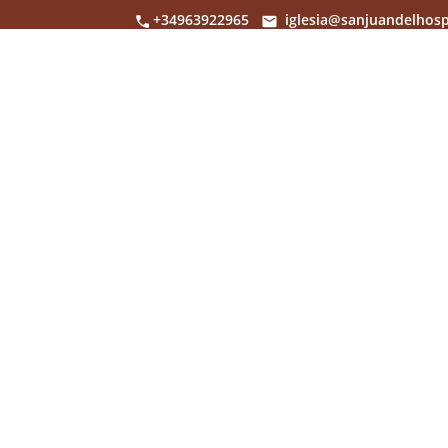
+34963922965
iglesia@sanjuandelhosp