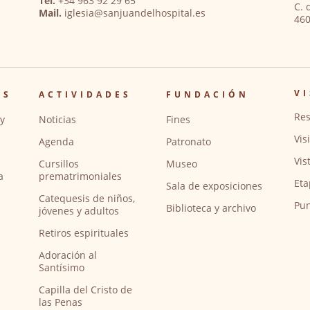
Tel.
+34 963 92 29 65
C. 
Mail.
iglesia@sanjuandelhospital.es
460
VI
OS
ACTIVIDADES
FUNDACIÓN
Res
y
Noticias
Fines
Vis
Agenda
Patronato
Vis
Cursillos
Museo
a
prematrimoniales
Eta
Sala de exposiciones
Catequesis de niños,
Pun
Biblioteca y archivo
jóvenes y adultos
Retiros espirituales
Adoración al
Santísimo
Capilla del Cristo de
las Penas