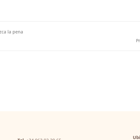
zca la pena
P
Ubi