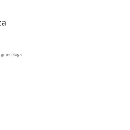
za
 ginecóloga