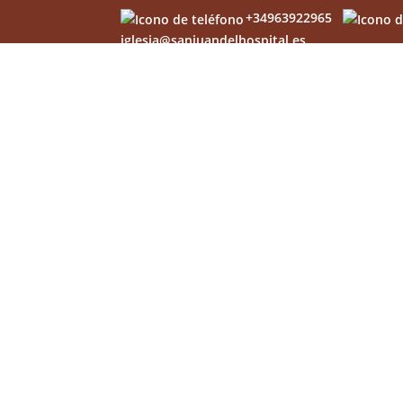
+34963922965
iglesia@sanjuandelhospital.es