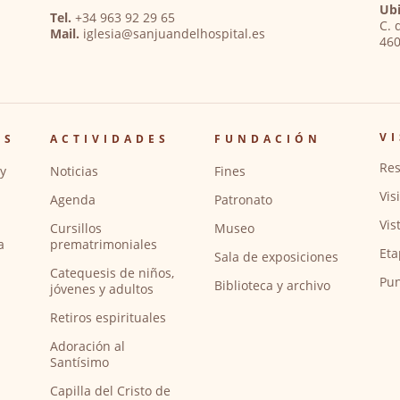
Ubi
Tel.
+34 963 92 29 65
C. 
Mail.
iglesia@sanjuandelhospital.es
460
VI
OS
ACTIVIDADES
FUNDACIÓN
Res
y
Noticias
Fines
Vis
Agenda
Patronato
Vis
Cursillos
Museo
a
prematrimoniales
Eta
Sala de exposiciones
Catequesis de niños,
Pun
Biblioteca y archivo
jóvenes y adultos
Retiros espirituales
Adoración al
Santísimo
Capilla del Cristo de