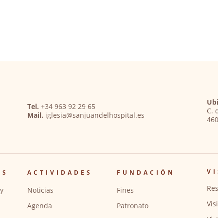
Ubi
Tel.
+34 963 92 29 65
C. 
Mail.
iglesia@sanjuandelhospital.es
460
VI
OS
ACTIVIDADES
FUNDACIÓN
Res
y
Noticias
Fines
Vis
Agenda
Patronato