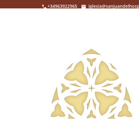
+34963922965
iglesia@sanjuandelhosp