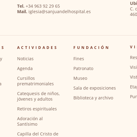
Ubi
Tel.
+34 963 92 29 65
C. 
Mail.
iglesia@sanjuandelhospital.es
460
VI
OS
ACTIVIDADES
FUNDACIÓN
Res
y
Noticias
Fines
Vis
Agenda
Patronato
Vis
Cursillos
Museo
a
prematrimoniales
Eta
Sala de exposiciones
Catequesis de niños,
Pun
Biblioteca y archivo
jóvenes y adultos
Retiros espirituales
Adoración al
Santísimo
Capilla del Cristo de