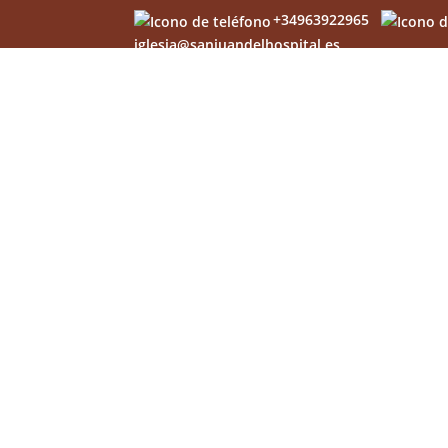
+34963922965
iglesia@sanjuandelhospital.es