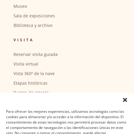
Museo
Sala de exposiciones
Biblioteca y archivo
VISITA
Reservar visita guiada
Visita virtual
Vista 360º de la nave
Etapas históricas
Puntos de interés
CENTRO SOCIAL
Para ofrecer las mejores experiencias, utilizamos tecnologías como las
cookies para almacenar y/o acceder a la información del dispositivo. El
Actividades y horarios
consentimiento de estas tecnologías nos permitirá procesar datos como
el comportamiento de navegación o las identificaciones únicas en este
Ser voluntario
sitio. No consentir o retirar el consentimiento, puede afectar