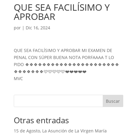
QUE SEA FACILÍSIMO Y
APROBAR
por
|
Dic 16, 2024
QUE SEA FACILÍSIMO Y APROBAR MI EXAMEN DE
PENAL CON SÚPER BUENA NOTA PORFAAAA T LO
PIDO 🍀🍀🍀🍀🍀🍀🍀🍀🍀🍀🍀🍀🍀🍀🍀🍀🍀🍀🍀🍀🍀🍀
🍀🍀🍀🍀🍀🍀🍀🩷🩷🩷🩷🩷❤️❤️❤️❤️❤️
MVC
Buscar
Otras entradas
15 de Agosto, La Asunción de La Virgen María