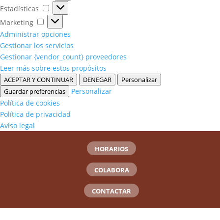
Estadísticas
Estadísticas
Marketing
Marketing
Administrar opciones
Gestionar los servicios
Gestionar {vendor_count} proveedores
Leer más sobre estos propósitos
ACEPTAR Y CONTINUAR
DENEGAR
Personalizar
Personalizar
Guardar preferencias
Política de cookies
Política de privacidad
Aviso legal
HORARIOS
COLABORA
CONTACTAR