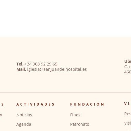
Ubi
Tel.
+34 963 92 29 65
C. 
Mail.
iglesia@sanjuandelhospital.es
460
VI
OS
ACTIVIDADES
FUNDACIÓN
Res
y
Noticias
Fines
Vis
Agenda
Patronato