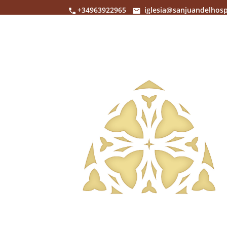
+34963922965
iglesia@sanjuandelhosp