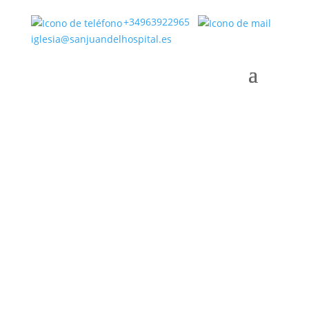
+34963922965
iglesia@sanjuandelhospital.es