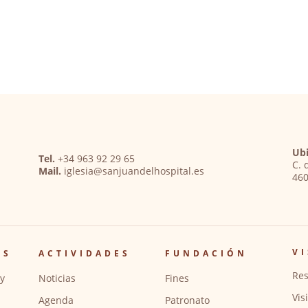
Ubi
Tel.
+34 963 92 29 65
C. 
Mail.
iglesia@sanjuandelhospital.es
460
VI
OS
ACTIVIDADES
FUNDACIÓN
Res
y
Noticias
Fines
Vis
Agenda
Patronato