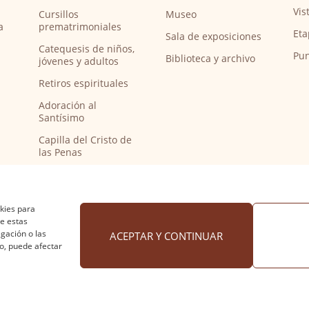
Vis
Cursillos
Museo
a
prematrimoniales
Eta
Sala de exposiciones
Catequesis de niños,
Pun
Biblioteca y archivo
jóvenes y adultos
Retiros espirituales
Adoración al
Santísimo
Capilla del Cristo de
las Penas
Capilla de música
Bendición de
peregrinos del
okies para
Camino de Santiago
de estas
gación o las
ACEPTAR Y CONTINUAR
to, puede afectar
 cookies
·
Accesibilidad
Diseño web Nuntium Comunic