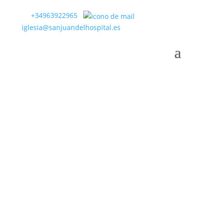
+34963922965
iglesia@sanjuandelhospital.es